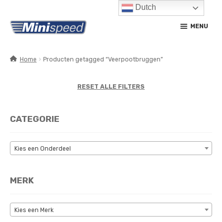
Dutch
Ga
Ga
MENU
door
naar
naar
de
navigatie
inhoud
Home
Producten getagged “Veerpootbruggen”
SUBM
PRODUCTEN
UITV
RESET ALLE FILTERS
SUBM
SERVICE / ONDERHOUD
UITV
CATEGORIE
CONTACT
MIJN ACCOUNT
Kies een Onderdeel
MERK
Kies een Merk