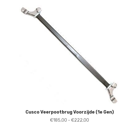
Cusco Veerpootbrug Voorzijde (1e Gen)
Prijsklasse:
€
185,00
-
€
222,00
€185,00
tot