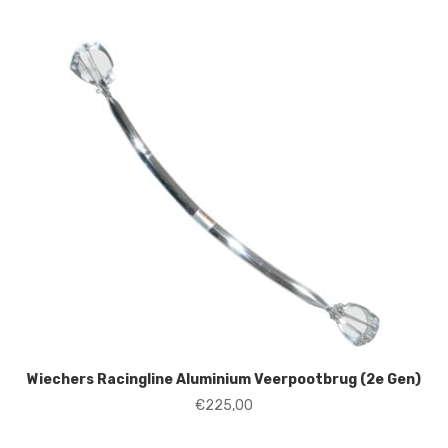
Wiechers Racingline Aluminium Veerpootbrug (2e Gen)
€
225,00