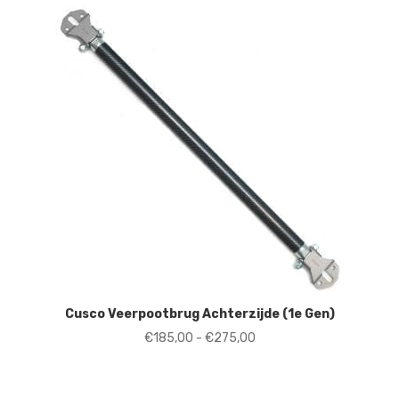
nieuwste
Cusco Veerpootbrug Achterzijde (1e Gen)
Prijsklasse:
€
185,00
-
€
275,00
€185,00
tot
€275,00