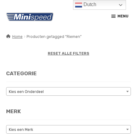
Dutch
Ga
Ga
MENU
door
naar
naar
de
navigatie
inhoud
Home
Producten getagged “Riemen”
SUBM
PRODUCTEN
UITV
RESET ALLE FILTERS
SUBM
SERVICE / ONDERHOUD
UITV
CATEGORIE
CONTACT
MIJN ACCOUNT
Kies een Onderdeel
MERK
Kies een Merk