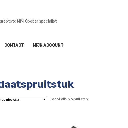
grootste MINI Cooper specialist
CONTACT
MIJN ACCOUNT
tlaatspruitstuk
Gesorteerd
Toont alle 6 resultaten
op
nieuwste