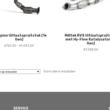
pion Uitlaatspruitstuk (1e
Milltek RVS Uitlaatspruit
Gen)
met Hy-Flow Katalysator
Gen)
Prijsklasse:
€
720,50
-
€
1.053,50
€
1.058,50
€720,50
tot
€1.053,50
Gesorteerd
Toont alle 6 resultaten
op
nieuwste
SERVICE