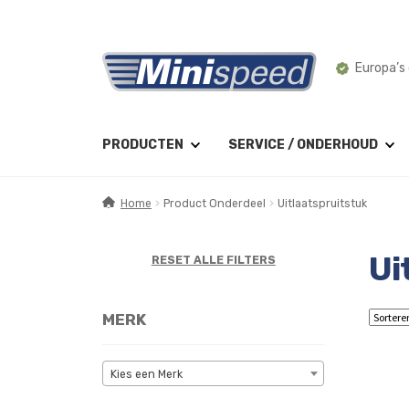
Ga
Ga
Europa’s 
door
naar
naar
de
navigatie
inhoud
PRODUCTEN
SERVICE / ONDERHOUD
Home
Product Onderdeel
Uitlaatspruitstuk
Ui
RESET ALLE FILTERS
MERK
Kies een Merk