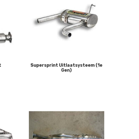
t
Supersprint Uitlaatsysteem (1e
Gen)