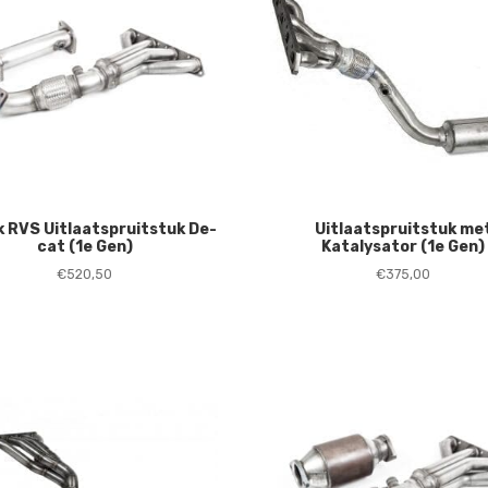
ek RVS Uitlaatspruitstuk De-
Uitlaatspruitstuk me
cat (1e Gen)
Katalysator (1e Gen)
€
520,50
€
375,00