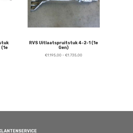
stuk
RVS Uitlaatspruitstuk 4-2-1 (1e
 (1e
Gen)
Prijsklasse:
€
1.195,00
-
€
1.735,00
€1.195,00
tot
€1.735,00
KLANTENSERVICE