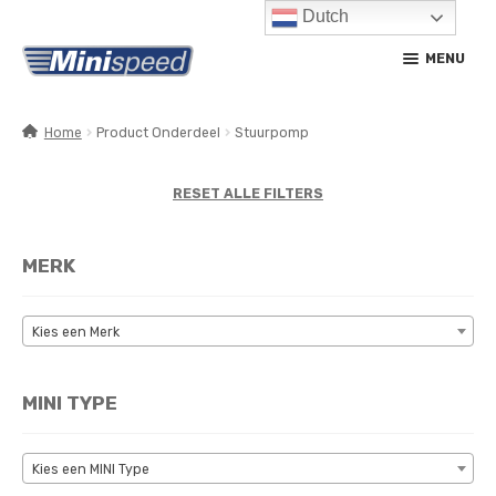
Dutch
Ga
Ga
MENU
door
naar
naar
de
navigatie
inhoud
Home
Product Onderdeel
Stuurpomp
SUBM
PRODUCTEN
UITV
RESET ALLE FILTERS
SUBM
SERVICE / ONDERHOUD
UITV
MERK
CONTACT
MIJN ACCOUNT
Kies een Merk
MINI TYPE
Kies een MINI Type