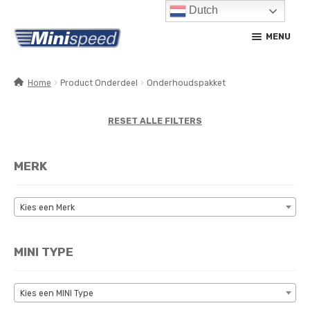
Dutch
Ga
Ga
MENU
door
naar
naar
de
navigatie
inhoud
Home
Product Onderdeel
Onderhoudspakket
SUBM
PRODUCTEN
UITV
RESET ALLE FILTERS
SUBM
SERVICE / ONDERHOUD
UITV
MERK
CONTACT
MIJN ACCOUNT
Kies een Merk
MINI TYPE
Kies een MINI Type