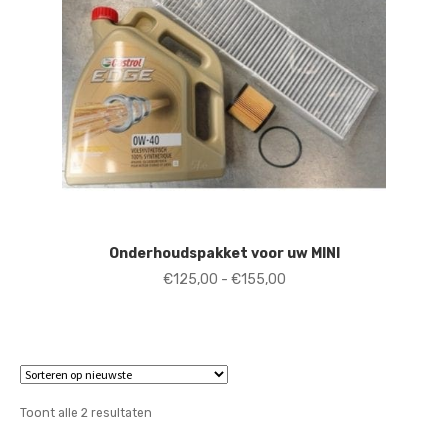
Onderhoudspakket voor uw MINI
Prijsklasse:
€
125,00
-
€
155,00
€125,00
tot
€155,00
Gesorteerd
Toont alle 2 resultaten
op