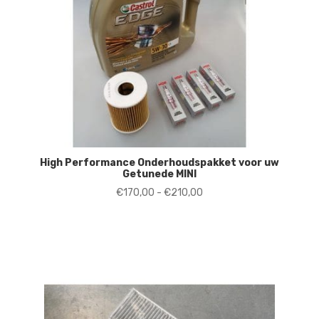
High Performance Onderhoudspakket voor uw
Getunede MINI
Prijsklasse:
€
170,00
-
€
210,00
€170,00
tot
€210,00