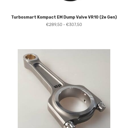
Turbosmart Kompact EM Dump Valve VR10 (2e Gen)
Prijsklasse:
€
289,50
-
€
307,50
€289,50
tot
€307,50