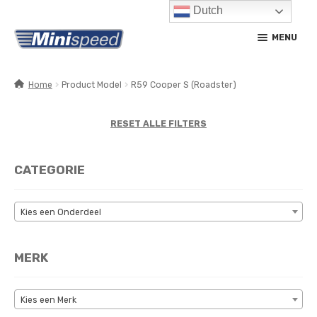
Dutch
Ga
Ga
MENU
door
naar
naar
de
navigatie
inhoud
Home
Product Model
R59 Cooper S (Roadster)
SUBM
PRODUCTEN
UITV
RESET ALLE FILTERS
SUBM
SERVICE / ONDERHOUD
UITV
CATEGORIE
CONTACT
MIJN ACCOUNT
Kies een Onderdeel
MERK
Kies een Merk