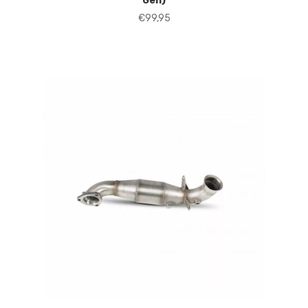
Gen)
€
99,95