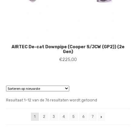
AIRTEC De-cat Downpipe (Cooper S/JCW (GP2)) (2e
Gen)
€
225,00
Gesorteerd
Resultaat 1–12 van de 76 resultaten wordt getoond
op
nieuwste
1
2
3
4
5
6
7