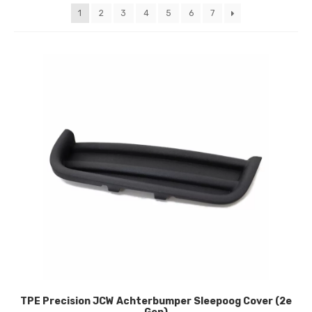
nieuwste
1
2
3
4
5
6
7
TPE Precision JCW Achterbumper Sleepoog Cover (2e