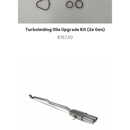
Turboleiding Olie Upgrade Kit (2e Gen)
€
157,50