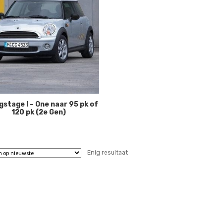
gstage I – One naar 95 pk of
120 pk (2e Gen)
Enig resultaat