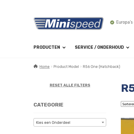
Ga
Ga
Europa’s 
door
naar
naar
de
navigatie
inhoud
PRODUCTEN
SERVICE / ONDERHOUD
Home
Product Model
R56 One (Hatchback)
R5
RESET ALLE FILTERS
CATEGORIE
Kies een Onderdeel