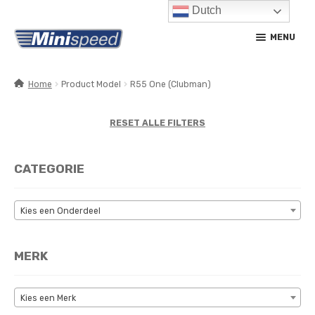
Dutch
Ga
Ga
MENU
door
naar
naar
de
navigatie
inhoud
Home
Product Model
R55 One (Clubman)
SUBM
PRODUCTEN
UITV
RESET ALLE FILTERS
SUBM
SERVICE / ONDERHOUD
UITV
CATEGORIE
CONTACT
MIJN ACCOUNT
Kies een Onderdeel
MERK
Kies een Merk