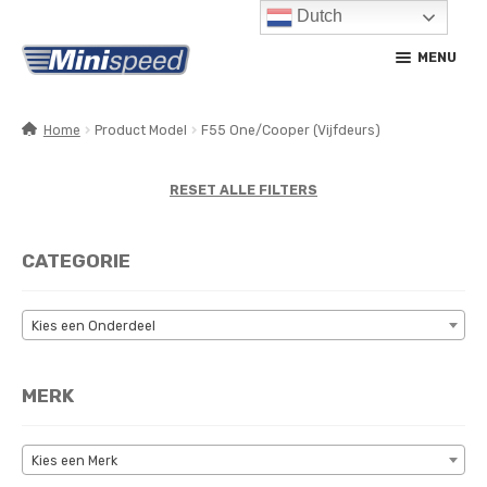
Dutch
Ga
Ga
MENU
door
naar
naar
de
navigatie
inhoud
Home
Product Model
F55 One/Cooper (Vijfdeurs)
SUBM
PRODUCTEN
UITV
RESET ALLE FILTERS
SUBM
SERVICE / ONDERHOUD
UITV
CATEGORIE
CONTACT
MIJN ACCOUNT
Kies een Onderdeel
MERK
Kies een Merk