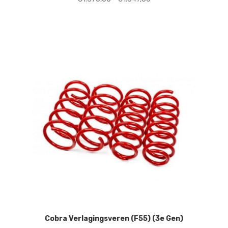
€1.370,00
tot
€1.847,00
Cobra Verlagingsveren (F55) (3e Gen)