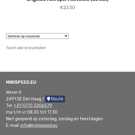
€
22,50
Gesorteerd
Toont alle 6 resultaten
op
nieuwste
MINISPEED.EU
Weser 6
2491 DE Den Haag /
Route
Tel:
+31 (0)70 3206579
ma t/m vr 08.30 tot 17.30
Niet geopend op zaterdag, zondag en feestdagen
E-mail:
info@minispeed.eu