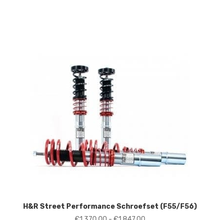
€170,00
tot
€210,00
H&R Street Performance Schroefset (F55/F56)
Prijsklasse:
€
1.370,00
-
€
1.847,00