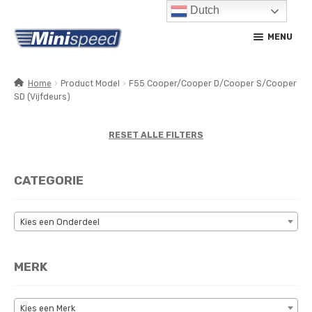
Dutch
Ga
Ga
MENU
door
naar
naar
de
navigatie
inhoud
Home
Product Model
F55 Cooper/Cooper D/Cooper S/Cooper
SD (Vijfdeurs)
SUBM
PRODUCTEN
UITV
SUBM
RESET ALLE FILTERS
SERVICE / ONDERHOUD
UITV
CONTACT
CATEGORIE
MIJN ACCOUNT
Kies een Onderdeel
MERK
Kies een Merk