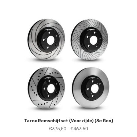
tot
€319,50
Tarox Remschijfset (Voorzijde) (3e Gen)
Prijsklasse:
€
375,50
-
€
463,50
€375,50