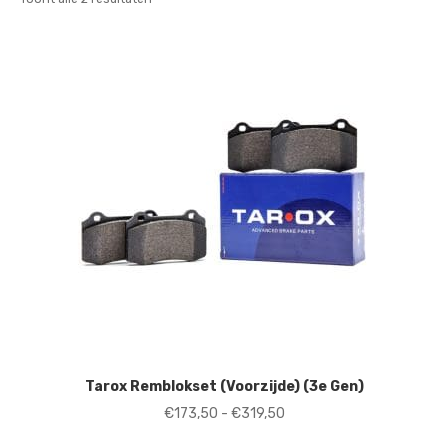
op
nieuwste
Tarox Remblokset (Voorzijde) (3e Gen)
Prijsklasse:
€
173,50
-
€
319,50
€173,50