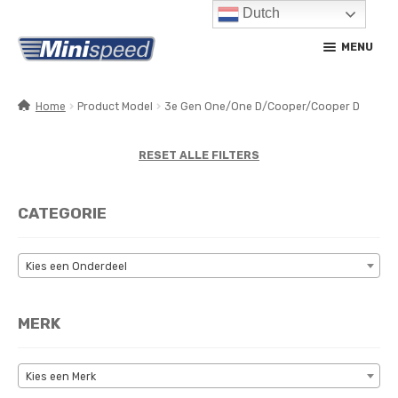
Dutch
Ga
Ga
MENU
door
naar
naar
de
navigatie
inhoud
Home
Product Model
3e Gen One/One D/Cooper/Cooper D
SUBM
PRODUCTEN
UITV
RESET ALLE FILTERS
SUBM
SERVICE / ONDERHOUD
UITV
CATEGORIE
CONTACT
MIJN ACCOUNT
Kies een Onderdeel
MERK
Kies een Merk