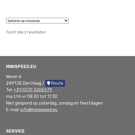
tot
€463,50
Gesorteerd
Toont alle 2 resultaten
op
nieuwste
MINISPEED.EU
Weser 6
2491 DE Den Haag /
Route
Tel:
+31 (0)70 3206579
ma t/m vr 08.30 tot 17.30
Niet geopend op zaterdag, zondag en feestdagen
E-mail:
info@minispeed.eu
SERVICE