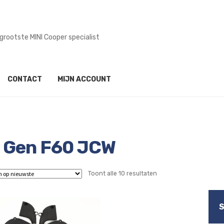
mogelijk in onze werkplaats
CONTACT
MIJN ACCOUNT
 Gen F60 JCW
Gesorteerd
Toont alle 10 resultaten
op
nieuwste
S