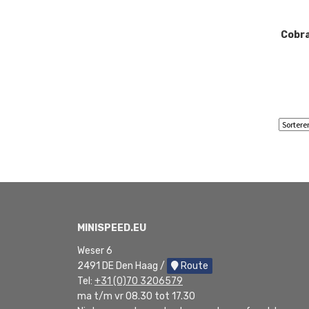
Cobra
MINISPEED.EU
Weser 6
2491 DE Den Haag /
Route
Tel:
+31 (0)70 3206579
ma t/m vr 08.30 tot 17.30