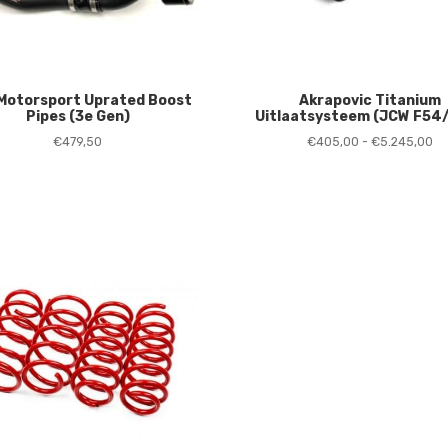
Motorsport Uprated Boost
Akrapovic Titanium
Pipes (3e Gen)
Uitlaatsysteem (JCW F54
Pr
€
479,50
€
405,00
-
€
5.245,00
€4
to
€5