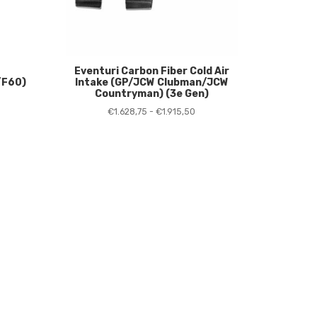
Eventuri Carbon Fiber Cold Air
/F60)
Intake (GP/JCW Clubman/JCW
Countryman) (3e Gen)
ijsklasse:
Prijsklasse:
€
1.628,75
-
€
1.915,50
05,00
€1.628,75
t
tot
.245,00
€1.915,50