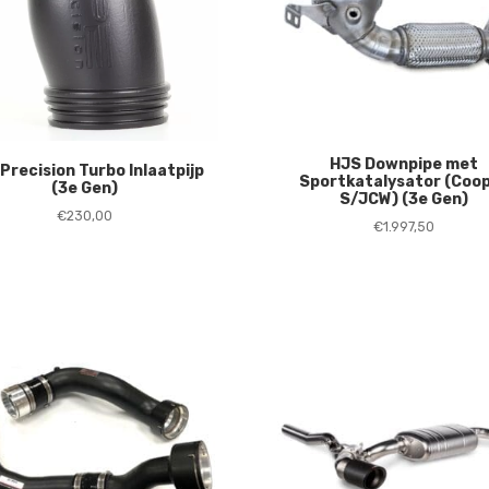
HJS Downpipe met
Precision Turbo Inlaatpijp
Sportkatalysator (Coo
(3e Gen)
S/JCW) (3e Gen)
€
230,00
€
1.997,50