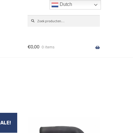
Dutch
Zoeken
ZOEKEN
naar:
€
0,00
0 items
ALE!