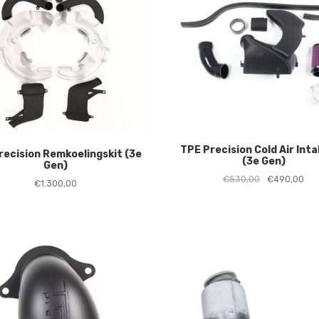
TPE Precision Cold Air Inta
recision Remkoelingskit (3e
(3e Gen)
Gen)
Oorspronkelij
Hui
€
530,00
€
490,00
€
1.300,00
prijs
prij
was:
is:
€530,00.
€49