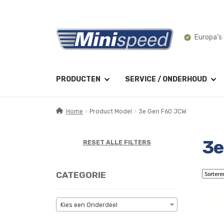
Ga
Ga
Montage 
door
naar
naar
de
navigatie
inhoud
PRODUCTEN
SERVICE / ONDERHOUD
Home
Product Model
3e Gen F60 JCW
3e
RESET ALLE FILTERS
CATEGORIE
Kies een Onderdeel