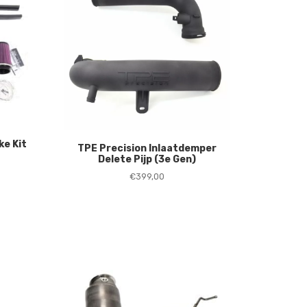
ke Kit
TPE Precision Inlaatdemper
Delete Pijp (3e Gen)
ke
dige
€
399,00
s
0,00.