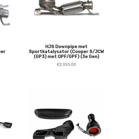
HJS Downpipe met
per
Sportkatalysator (Cooper S/JCW
(GP3) met OPF/GPF) (3e Gen)
€
2.055,00