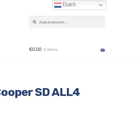
Dutch
Zoeken
ZOEKEN
naar:
€
0,00
0 items
Cooper SD ALL4