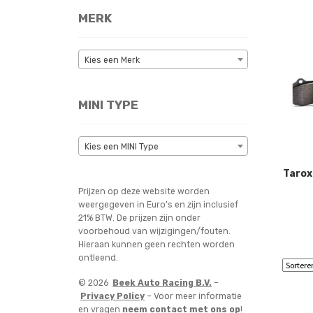
MERK
Kies een Merk
MINI TYPE
Kies een MINI Type
Tarox
Prijzen op deze website worden
weergegeven in Euro’s en zijn inclusief
21% BTW. De prijzen zijn onder
voorbehoud van wijzigingen/fouten.
Hieraan kunnen geen rechten worden
ontleend.
© 2026
Beek Auto Racing B.V.
–
Privacy Policy
– Voor meer informatie
en vragen
neem contact met ons op
!