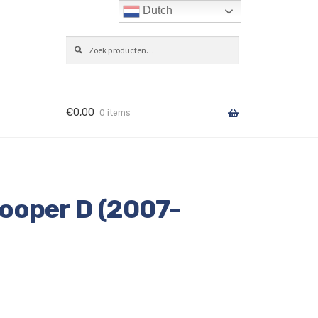
Dutch
Zoeken
ZOEKEN
naar:
€
0,00
0 items
ooper D (2007-