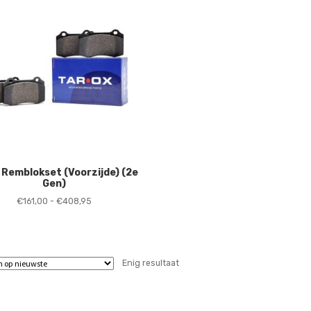
 Remblokset (Voorzijde) (2e
Gen)
Prijsklasse:
€
161,00
-
€
408,95
€161,00
tot
€408,95
Enig resultaat