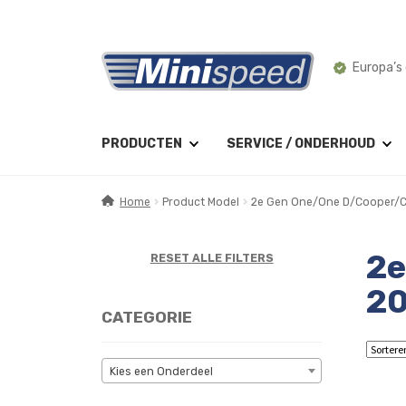
Ga
Ga
Europa’s 
door
naar
naar
de
navigatie
inhoud
PRODUCTEN
SERVICE / ONDERHOUD
Home
Product Model
2e Gen One/One D/Cooper/C
2e
RESET ALLE FILTERS
20
CATEGORIE
Kies een Onderdeel