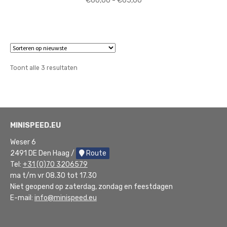
€
60,00
-
€
65,00
€60,00
tot
€65,00
Gesorteerd
Toont alle 3 resultaten
op
nieuwste
MINISPEED.EU
Weser 6
2491 DE Den Haag /
Route
Tel:
+31 (0)70 3206579
ma t/m vr 08.30 tot 17.30
Niet geopend op zaterdag, zondag en feestdagen
E-mail:
info@minispeed.eu