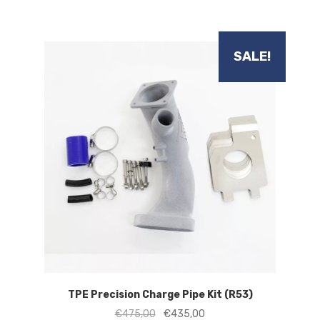
was:
is:
€1.325,00.
€1.225,00.
SALE!
TPE Precision Charge Pipe Kit (R53)
Oorspronkelijke
Huidige
€
475,00
€
435,00