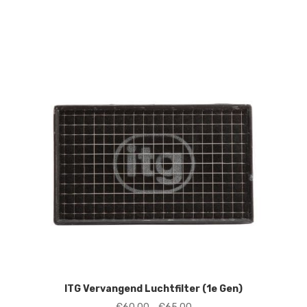
prijs
prijs
was:
is:
€475,00.
€435,00.
ITG Vervangend Luchtfilter (1e Gen)
Prijsklasse: