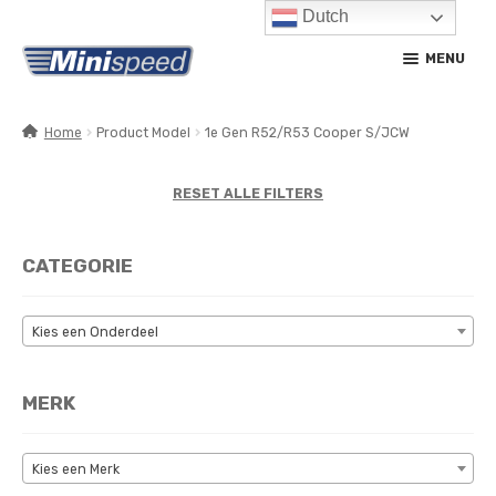
Dutch
Ga
Ga
MENU
door
naar
naar
de
navigatie
inhoud
Home
Product Model
1e Gen R52/R53 Cooper S/JCW
SUBM
PRODUCTEN
UITV
RESET ALLE FILTERS
SUBM
SERVICE / ONDERHOUD
UITV
CATEGORIE
CONTACT
MIJN ACCOUNT
Kies een Onderdeel
MERK
Kies een Merk