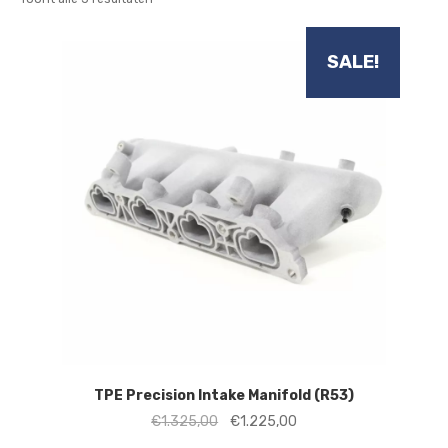
op
nieuwste
SALE!
TPE Precision Intake Manifold (R53)
Oorspronkelijke
Huidige
€
1.325,00
€
1.225,00
prijs
prijs