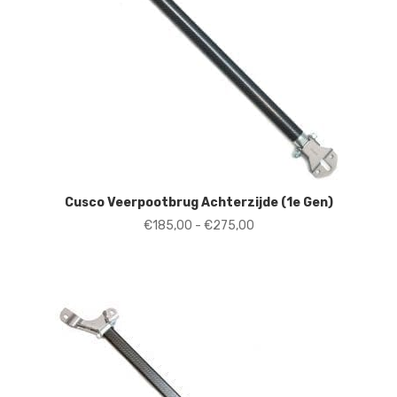
Cusco Veerpootbrug Achterzijde (1e Gen)
Prijsklasse:
€
185,00
-
€
275,00
€185,00
tot
€275,00