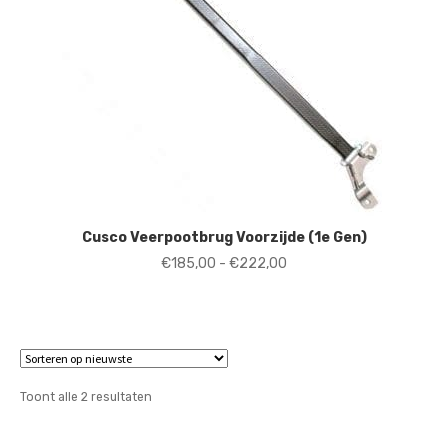
Cusco Veerpootbrug Voorzijde (1e Gen)
Prijsklasse:
€
185,00
-
€
222,00
€185,00
tot
€222,00
Gesorteerd
Toont alle 2 resultaten
op
nieuwste