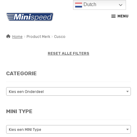
Dutch
Ga
Ga
MENU
door
naar
naar
de
navigatie
inhoud
Home
Product Merk
Cusco
SUBM
PRODUCTEN
UITV
RESET ALLE FILTERS
SUBM
SERVICE / ONDERHOUD
UITV
CATEGORIE
CONTACT
MIJN ACCOUNT
Kies een Onderdeel
MINI TYPE
Kies een MINI Type