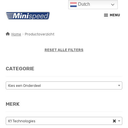
Dutch
Ga
Ga
MENU
door
naar
naar
de
navigatie
inhoud
Home
Productoverzicht
SUBM
PRODUCTEN
UITV
RESET ALLE FILTERS
SUBM
SERVICE / ONDERHOUD
UITV
CATEGORIE
CONTACT
MIJN ACCOUNT
Kies een Onderdeel
MERK
×
K1 Technologies