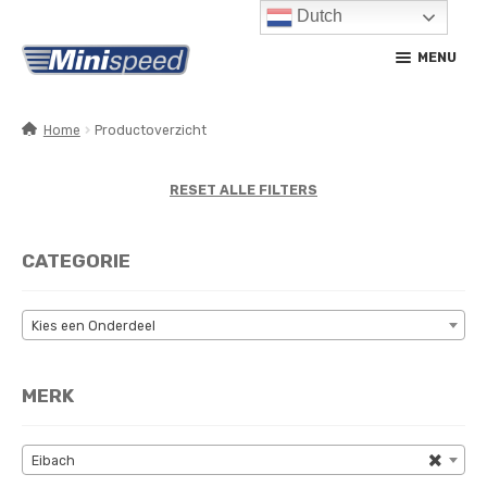
Dutch
Ga
Ga
MENU
door
naar
naar
de
navigatie
inhoud
Home
Productoverzicht
SUBM
PRODUCTEN
UITV
RESET ALLE FILTERS
SUBM
SERVICE / ONDERHOUD
UITV
CATEGORIE
CONTACT
MIJN ACCOUNT
Kies een Onderdeel
MERK
×
Eibach